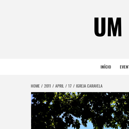
Skip
to
UM 
content
INÍCIO
EVEN
HOME
2011
APRIL
17
IGREJA CARAVELA