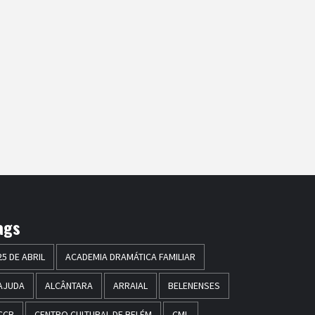
ags
25 DE ABRIL
ACADEMIA DRAMÁTICA FAMILIAR
AJUDA
ALCÂNTARA
ARRAIAL
BELENENSES
CCB
CENTRO CULTURAL DE BELÉM
CML