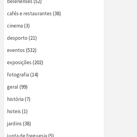
belenenses
(52)
cafés e restaurantes
(38)
cinema
(3)
desporto
(21)
eventos
(532)
exposições
(202)
fotografia
(14)
geral
(99)
história
(7)
hoteis
(1)
jardins
(38)
junta de freguesia
(5)