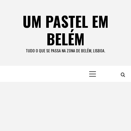
Skip
to
UM PASTEL EM
content
BELÉM
TUDO O QUE SE PASSA NA ZONA DE BELÉM, LISBOA.
Primary
Menu