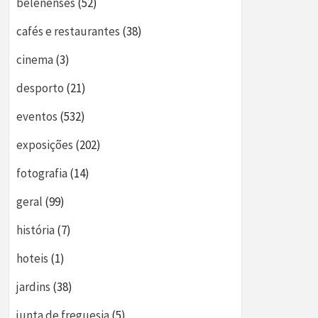
belenenses
(52)
cafés e restaurantes
(38)
cinema
(3)
desporto
(21)
eventos
(532)
exposições
(202)
fotografia
(14)
geral
(99)
história
(7)
hoteis
(1)
jardins
(38)
junta de freguesia
(5)