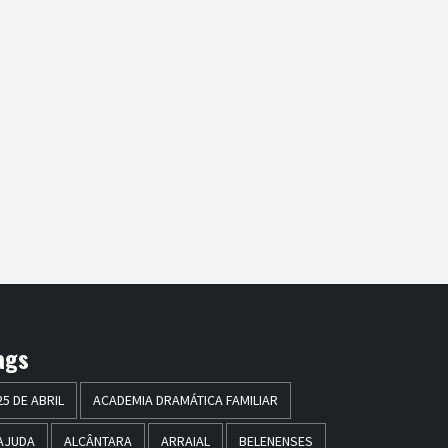
ags
25 DE ABRIL
ACADEMIA DRAMÁTICA FAMILIAR
AJUDA
ALCÂNTARA
ARRAIAL
BELENENSES