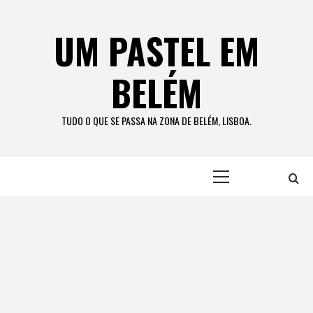
Skip
to
UM PASTEL EM
content
BELÉM
TUDO O QUE SE PASSA NA ZONA DE BELÉM, LISBOA.
Primary
Menu