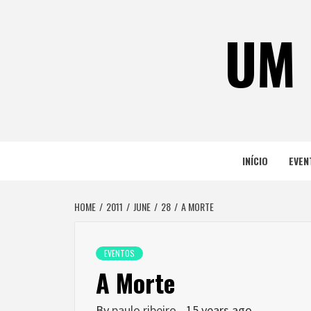
Skip
to
UM 
content
INÍCIO
EVEN
HOME
2011
JUNE
28
A MORTE
EVENTOS
A Morte
By
paulo ribeiro
15 years ago