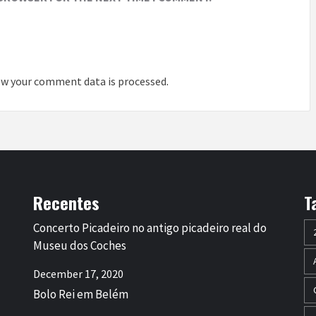
w your comment data is processed
.
Recentes
T
Concerto Picadeiro no antigo picadeiro real do
Museu dos Coches
December 17, 2020
Bolo Rei em Belém