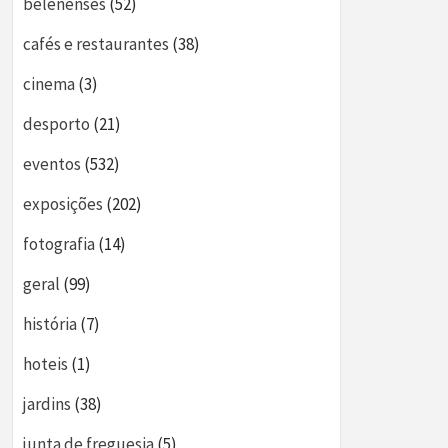
belenenses
(52)
cafés e restaurantes
(38)
cinema
(3)
desporto
(21)
eventos
(532)
exposições
(202)
fotografia
(14)
geral
(99)
história
(7)
hoteis
(1)
jardins
(38)
junta de freguesia
(5)