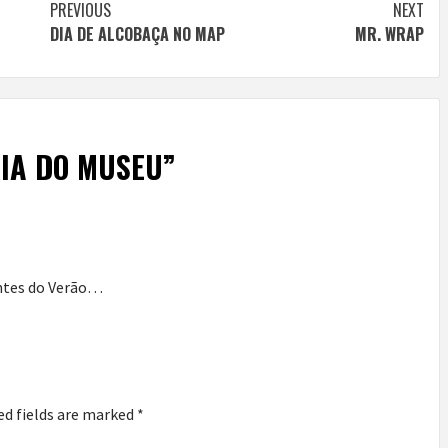
Continue
PREVIOUS
NEXT
DIA DE ALCOBAÇA NO MAP
MR. WRAP
Reading
IA DO MUSEU
”
entes do Verão…
ed fields are marked
*