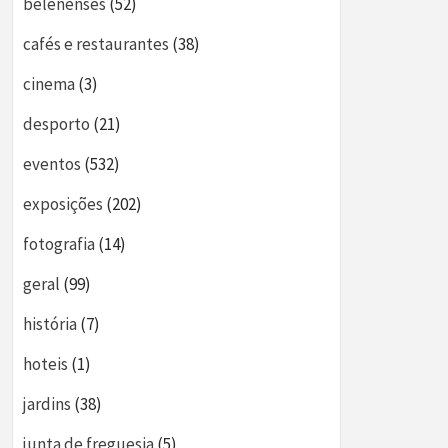
belenenses
(52)
cafés e restaurantes
(38)
cinema
(3)
desporto
(21)
eventos
(532)
exposições
(202)
fotografia
(14)
geral
(99)
história
(7)
hoteis
(1)
jardins
(38)
junta de freguesia
(5)