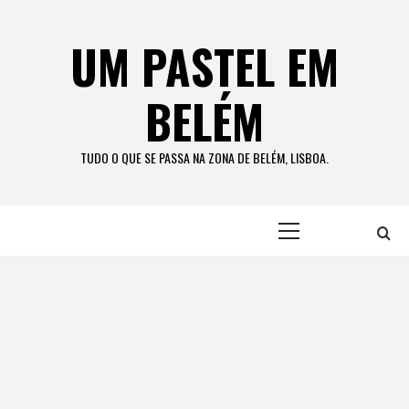
Skip
to
UM PASTEL EM
content
BELÉM
TUDO O QUE SE PASSA NA ZONA DE BELÉM, LISBOA.
Primary
Menu