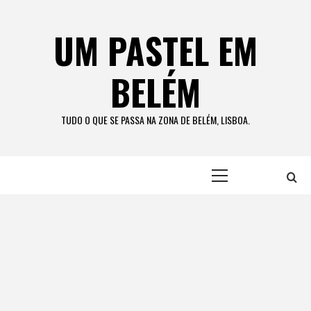
Skip
to
UM PASTEL EM
content
BELÉM
TUDO O QUE SE PASSA NA ZONA DE BELÉM, LISBOA.
Primary
Menu