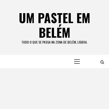
Skip
to
UM PASTEL EM
content
BELÉM
TUDO O QUE SE PASSA NA ZONA DE BELÉM, LISBOA.
Primary
Menu