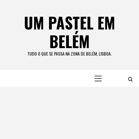
Skip
to
UM PASTEL EM
content
BELÉM
TUDO O QUE SE PASSA NA ZONA DE BELÉM, LISBOA.
Primary
Menu