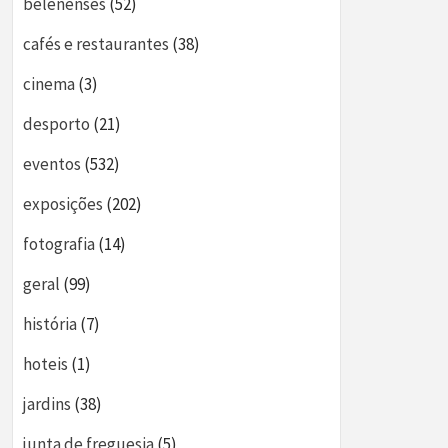
belenenses
(52)
cafés e restaurantes
(38)
cinema
(3)
desporto
(21)
eventos
(532)
exposições
(202)
fotografia
(14)
geral
(99)
história
(7)
hoteis
(1)
jardins
(38)
junta de freguesia
(5)