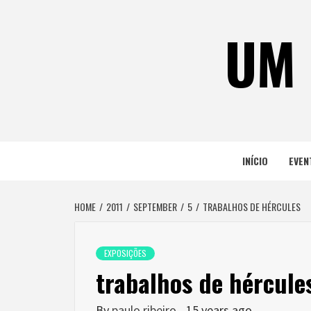
Skip
to
UM 
content
INÍCIO
EVEN
HOME
2011
SEPTEMBER
5
TRABALHOS DE HÉRCULES
EXPOSIÇÕES
trabalhos de hércule
By
paulo ribeiro
15 years ago