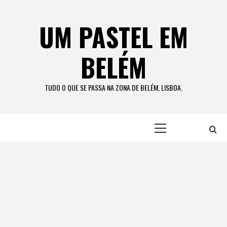
Skip
to
UM PASTEL EM
content
BELÉM
TUDO O QUE SE PASSA NA ZONA DE BELÉM, LISBOA.
Primary
Menu