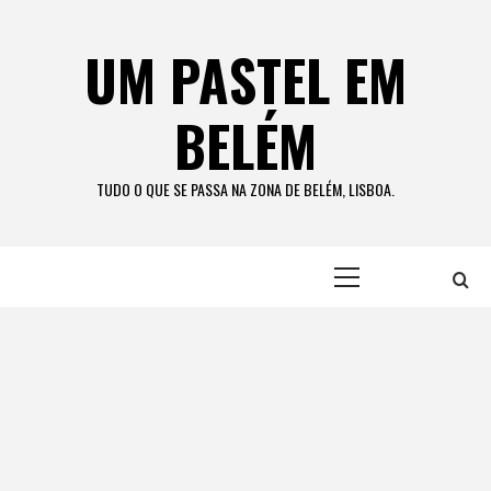
Skip
to
UM PASTEL EM
content
BELÉM
TUDO O QUE SE PASSA NA ZONA DE BELÉM, LISBOA.
Primary
Menu