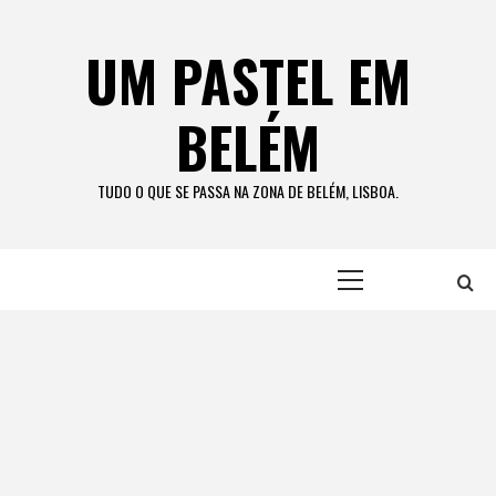
Skip
to
UM PASTEL EM
content
BELÉM
TUDO O QUE SE PASSA NA ZONA DE BELÉM, LISBOA.
Primary
Menu