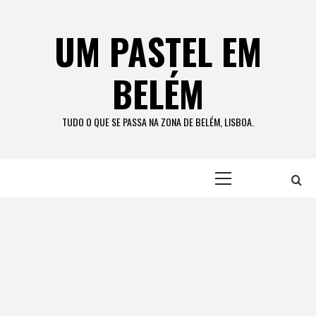
Skip
to
UM PASTEL EM
content
BELÉM
TUDO O QUE SE PASSA NA ZONA DE BELÉM, LISBOA.
Primary
Menu