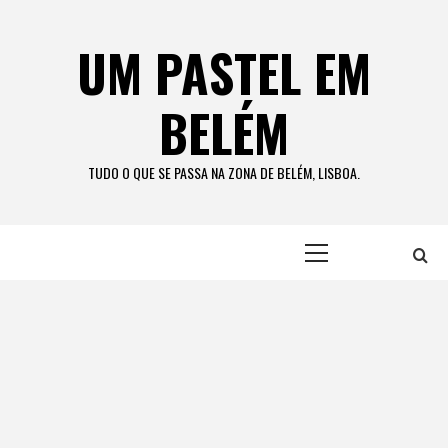
Skip
to
UM PASTEL EM
content
BELÉM
TUDO O QUE SE PASSA NA ZONA DE BELÉM, LISBOA.
Primary
Menu