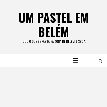
Skip
to
UM PASTEL EM
content
BELÉM
TUDO O QUE SE PASSA NA ZONA DE BELÉM, LISBOA.
Primary
Menu