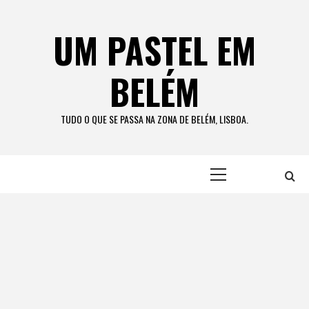
Skip
to
UM PASTEL EM
content
BELÉM
TUDO O QUE SE PASSA NA ZONA DE BELÉM, LISBOA.
Primary
Menu