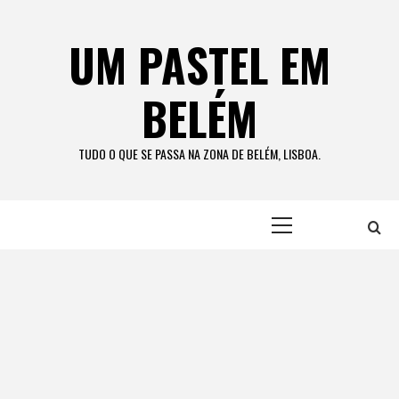
Skip
to
UM PASTEL EM
content
BELÉM
TUDO O QUE SE PASSA NA ZONA DE BELÉM, LISBOA.
Primary
Menu