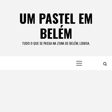
Skip
to
UM PASTEL EM
content
BELÉM
TUDO O QUE SE PASSA NA ZONA DE BELÉM, LISBOA.
Primary
Menu