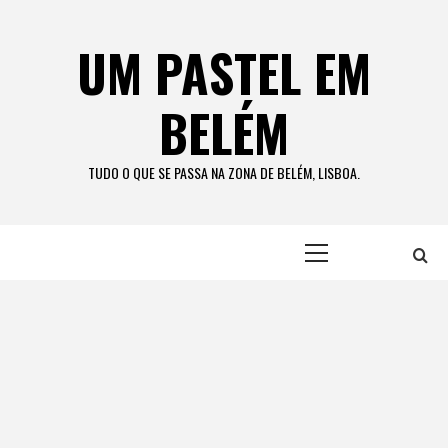
Skip
to
UM PASTEL EM
content
BELÉM
TUDO O QUE SE PASSA NA ZONA DE BELÉM, LISBOA.
Primary
Menu