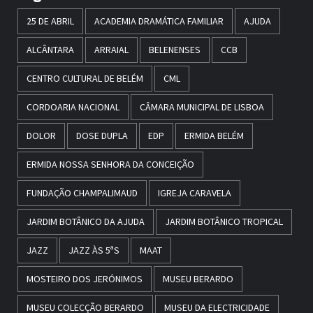
25 DE ABRIL
ACADEMIA DRAMÁTICA FAMILIAR
AJUDA
ALCÂNTARA
ARRAIAL
BELENENSES
CCB
CENTRO CULTURAL DE BELÉM
CML
CORDOARIA NACIONAL
CÂMARA MUNICIPAL DE LISBOA
DOLOR
DOSE DUPLA
EDP
ERMIDA BELÉM
ERMIDA NOSSA SENHORA DA CONCEIÇÃO
FUNDAÇÃO CHAMPALIMAUD
IGREJA CARAVELA
JARDIM BOTÂNICO DA AJUDA
JARDIM BOTÂNICO TROPICAL
JAZZ
JAZZ ÀS 5ªS
MAAT
MOSTEIRO DOS JERÓNIMOS
MUSEU BERARDO
MUSEU COLECÇÃO BERARDO
MUSEU DA ELECTRICIDADE