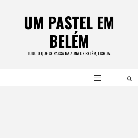
Skip
to
UM PASTEL EM
content
BELÉM
TUDO O QUE SE PASSA NA ZONA DE BELÉM, LISBOA.
Primary
Menu