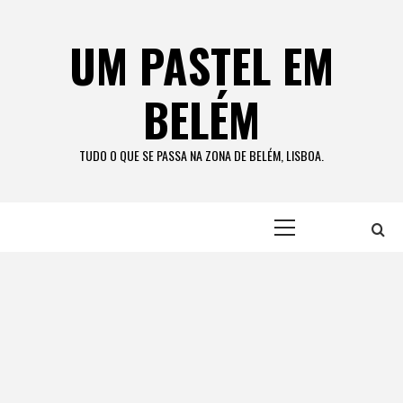
Skip
to
UM PASTEL EM
content
BELÉM
TUDO O QUE SE PASSA NA ZONA DE BELÉM, LISBOA.
Primary
Menu