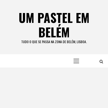
Skip
to
UM PASTEL EM
content
BELÉM
TUDO O QUE SE PASSA NA ZONA DE BELÉM, LISBOA.
Primary
Menu