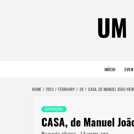
Skip
to
UM 
content
INÍCIO
EVEN
HOME
2013
FEBRUARY
20
CASA, DE MANUEL JOÃO VIEI
EXPOSIÇÕES
CASA, de Manuel João
By
paulo ribeiro
13 years ago