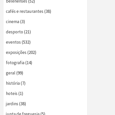
belenenses
(52)
cafés e restaurantes
(38)
cinema
(3)
desporto
(21)
eventos
(532)
exposições
(202)
fotografia
(14)
geral
(99)
história
(7)
hoteis
(1)
jardins
(38)
junta de freguesia
(5)