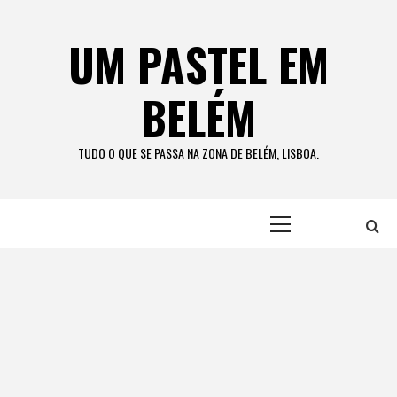
Skip
to
UM PASTEL EM
content
BELÉM
TUDO O QUE SE PASSA NA ZONA DE BELÉM, LISBOA.
Primary
Menu