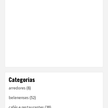
Categorias
arredores
(8)
belenenses
(52)
cafés e restaurantes
(38)