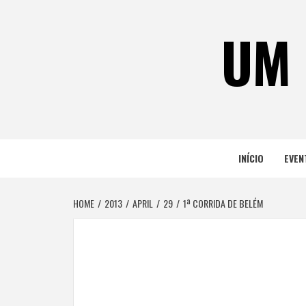
Skip
to
UM 
content
INÍCIO
EVEN
HOME
2013
APRIL
29
1ª CORRIDA DE BELÉM