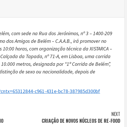
elém, com sede na Rua dos Jerónimos, nº 3 – 1400-209
mo dos Amigos de Belém – C.A.A.B., irá promover no
as 10:00 horas, com organização técnica da XISTARCA –
 Calçada da Tapada, nº 71-A, em Lisboa, uma corrida
0.000 metros, designada por “1ª Corrida de Belém”,
distinção de sexo ou nacionalidade, depois de
px?cntx=65312844-c961-431e-bc78-387985d300bf
NEXT
NO
CRIAÇÃO DE NOVOS NÚCLEOS DE RE-FOOD