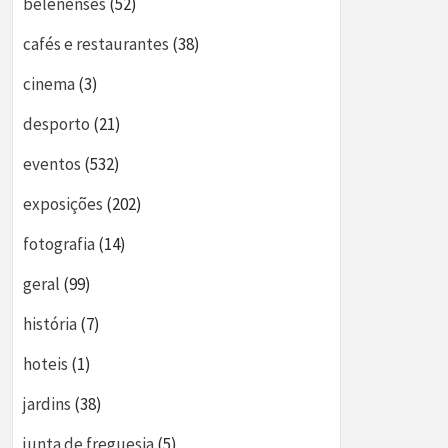
belenenses
(52)
cafés e restaurantes
(38)
cinema
(3)
desporto
(21)
eventos
(532)
exposições
(202)
fotografia
(14)
geral
(99)
história
(7)
hoteis
(1)
jardins
(38)
junta de freguesia
(5)