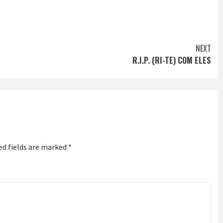
NEXT
R.I.P. (RI-TE) COM ELES
ed fields are marked
*