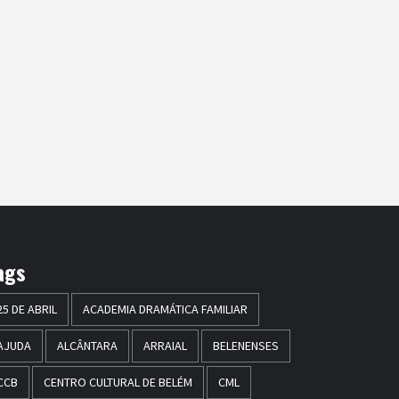
ags
25 DE ABRIL
ACADEMIA DRAMÁTICA FAMILIAR
AJUDA
ALCÂNTARA
ARRAIAL
BELENENSES
CCB
CENTRO CULTURAL DE BELÉM
CML