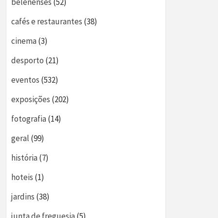
belenenses
(52)
cafés e restaurantes
(38)
cinema
(3)
desporto
(21)
eventos
(532)
exposições
(202)
fotografia
(14)
geral
(99)
história
(7)
hoteis
(1)
jardins
(38)
junta de freguesia
(5)