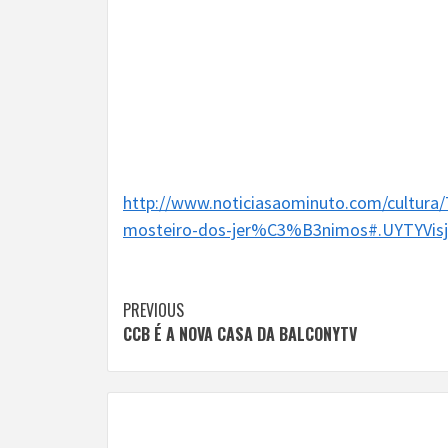
http://www.noticiasaominuto.com/cultur
mosteiro-dos-jer%C3%B3nimos#.UYTYVisj
Continue
PREVIOUS
CCB É A NOVA CASA DA BALCONYTV
Reading