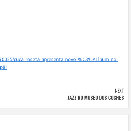
a/70025/cuca-roseta-apresenta-novo-%C3%A1lbum-no-
p8I
NEXT
JAZZ NO MUSEU DOS COCHES