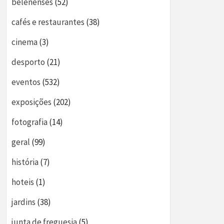
belenenses
(52)
cafés e restaurantes
(38)
cinema
(3)
desporto
(21)
eventos
(532)
exposições
(202)
fotografia
(14)
geral
(99)
história
(7)
hoteis
(1)
jardins
(38)
junta de freguesia
(5)