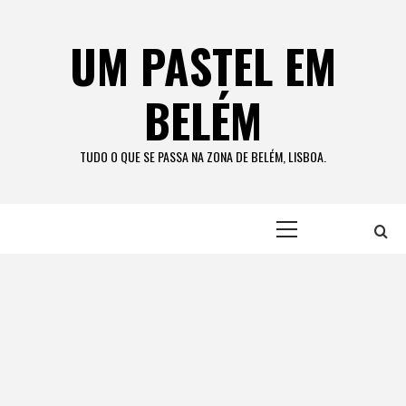
Skip
to
UM PASTEL EM
content
BELÉM
TUDO O QUE SE PASSA NA ZONA DE BELÉM, LISBOA.
Primary
Menu