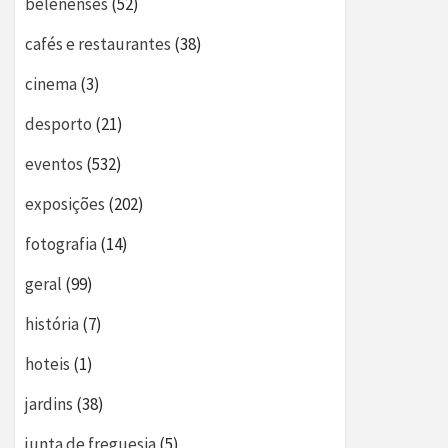
belenenses
(52)
cafés e restaurantes
(38)
cinema
(3)
desporto
(21)
eventos
(532)
exposições
(202)
fotografia
(14)
geral
(99)
história
(7)
hoteis
(1)
jardins
(38)
junta de freguesia
(5)