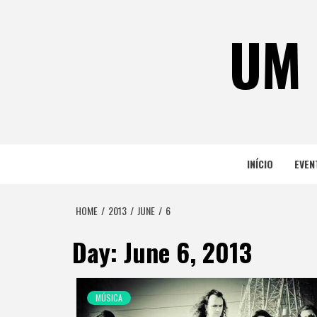
Skip
to
UM 
content
INÍCIO
EVEN
HOME
2013
JUNE
6
Day:
June 6, 2013
MÚSICA