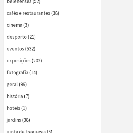
belenenses
(52)
cafés e restaurantes
(38)
cinema
(3)
desporto
(21)
eventos
(532)
exposições
(202)
fotografia
(14)
geral
(99)
história
(7)
hoteis
(1)
jardins
(38)
junta de freguesia
(5)