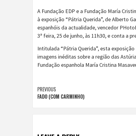
A Fundação EDP e a Fundação María Cristi
à exposição “Pátria Querida”, de Alberto G
espanhóis da actualidade, vencedor PHotoE
3ª feira, 25 de junho, às 11h30, e conta a pr
Intitulada “Pátria Querida”, esta exposiçã
imagens inéditas sobre a região das Astúri
Fundação espanhola María Cristina Masave
Continue
PREVIOUS
FADO (COM CARMINHO)
Reading