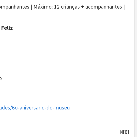
acompanhantes | Máximo: 12 crianças + acompanhantes |
 Feliz
o
dades/6o-aniversario-do-museu
NEXT