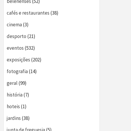
belenenses
(52)
cafés e restaurantes
(38)
cinema
(3)
desporto
(21)
eventos
(532)
exposições
(202)
fotografia
(14)
geral
(99)
história
(7)
hoteis
(1)
jardins
(38)
junta de freguesia
(5)