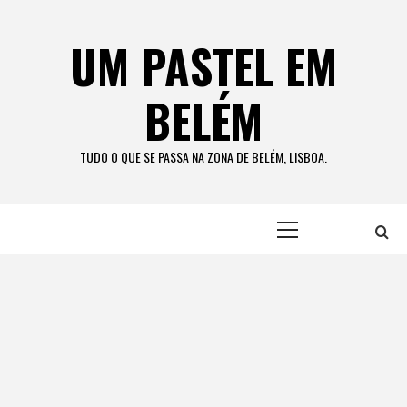
Skip
to
UM PASTEL EM
content
BELÉM
TUDO O QUE SE PASSA NA ZONA DE BELÉM, LISBOA.
Primary
Menu