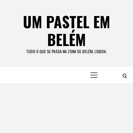
Skip
to
UM PASTEL EM
content
BELÉM
TUDO O QUE SE PASSA NA ZONA DE BELÉM, LISBOA.
Primary
Menu