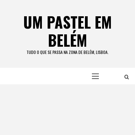
Skip
to
UM PASTEL EM
content
BELÉM
TUDO O QUE SE PASSA NA ZONA DE BELÉM, LISBOA.
Primary
Menu