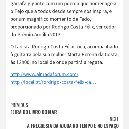
garrafa gigante com um poema que homenageia
o Tejo que a todos desde sempre nos inspira, e
por um magnífico momento de Fado,
proporcionado por Rodrigo Costa Félix, vencedor
do Prémio Amália 2013.
O fadista Rodrigo Costa Félix toca, acompanhado
à guitarra pela sua mulher Marta Pereira da Costa,
às 12h00, no local de onde partirá a regata.
http://www.almadaforum.com/
http://local.pt/rordrigo-costa-felix-ca…
Continue
PREVIOUS
FEIRA DO LIVRO DO MAR
Reading
NEXT
A FREGUESIA DA AJUDA NO TEMPO E NO ESPAÇO