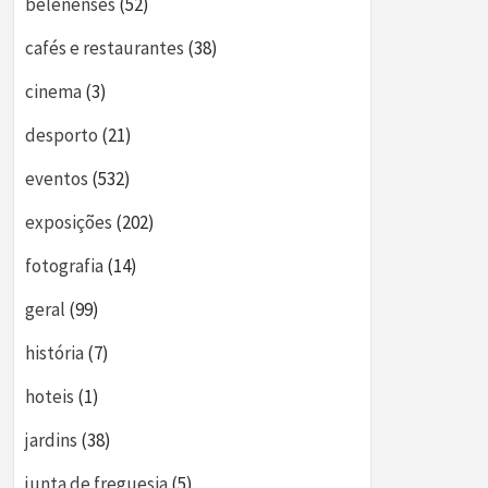
belenenses
(52)
cafés e restaurantes
(38)
cinema
(3)
desporto
(21)
eventos
(532)
exposições
(202)
fotografia
(14)
geral
(99)
história
(7)
hoteis
(1)
jardins
(38)
junta de freguesia
(5)