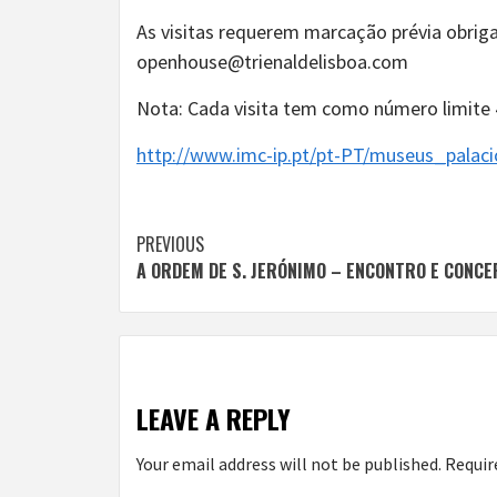
As visitas requerem marcação prévia obriga
openhouse@trienaldelisboa.com
Nota: Cada visita tem como número limite 4
http://www.imc-ip.pt/pt-PT/museus_palac
Continue
PREVIOUS
A ORDEM DE S. JERÓNIMO – ENCONTRO E CONC
Reading
LEAVE A REPLY
Your email address will not be published.
Requir