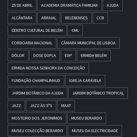
25 DE ABRIL
ACADEMIA DRAMÁTICA FAMILIAR
AJUDA
ALCÂNTARA
ARRAIAL
BELENENSES
CCB
CENTRO CULTURAL DE BELÉM
CML
CORDOARIA NACIONAL
CÂMARA MUNICIPAL DE LISBOA
DOLOR
DOSE DUPLA
EDP
ERMIDA BELÉM
ERMIDA NOSSA SENHORA DA CONCEIÇÃO
FUNDAÇÃO CHAMPALIMAUD
IGREJA CARAVELA
JARDIM BOTÂNICO DA AJUDA
JARDIM BOTÂNICO TROPICAL
JAZZ
JAZZ ÀS 5ªS
MAAT
MOSTEIRO DOS JERÓNIMOS
MUSEU BERARDO
MUSEU COLECÇÃO BERARDO
MUSEU DA ELECTRICIDADE