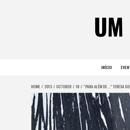
Skip
to
UM 
content
INÍCIO
EVEN
HOME
2013
OCTOBER
18
“PARA ALÉM DE …” TERESA G