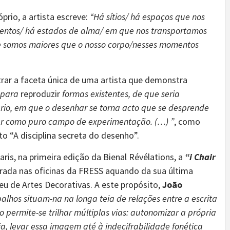
prio, a artista escreve:
“Há sítios/ há espaços que nos
ntos/ há estados de alma/ em que nos transportamos
 somos maiores que o nosso corpo/nesses momentos
ar a faceta única de uma artista que demonstra
o para
reproduzir
formas existentes, de que seria
rio, em que o desenhar se torna acto que se desprende
rar como puro campo de experimentação. (…) ”
, como
xto “A disciplina secreta do desenho”.
is, na primeira edição da Bienal Révélations, a
“i Chair
rada nas oficinas da FRESS aquando da sua última
u de Artes Decorativas. A este propósito,
João
alhos situam-na na longa teia de relações entre a escrita
o permite-se trilhar múltiplas vias: autonomizar a própria
ja, levar essa imagem até à indecifrabilidade fonética