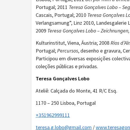
Portugal; 2011
Teresa Gonçalves Lobo – Seg
Cascais, Portugal; 2010
Teresa Gonçalves L
Verlangsamung”, Linz 2010, Landesgalerie Lin
2009
Teresa Gonçalves Lobo – Zeichnungen
Kulturinstitut, Viena, Áustria; 2008
Rios d’A
Portugal;
Percursos
, desenho e gravura, Ce
Participou em diversas exposições colectiv
coleções públicas e privadas.
Teresa Gonçalves Lobo
Ateliê: Calçada do Monte, 41 R/C Esq.
1170 – 250 Lisboa, Portugal
+351962999111
teresa.g.lobo@gmail.com
/
www.teresagon