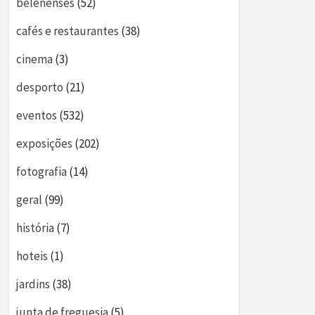
belenenses
(52)
cafés e restaurantes
(38)
cinema
(3)
desporto
(21)
eventos
(532)
exposições
(202)
fotografia
(14)
geral
(99)
história
(7)
hoteis
(1)
jardins
(38)
junta de freguesia
(5)