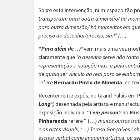
Sobre esta intervenção, num espaço tão pró
transportam para outra dimensão/ há mome
para outra dimensão/ há momentos em que
preciso de desenhar/preciso, sim!” (…).
“Para além de …”
vem mais uma vez mostr
claramente que
“o desenho serve não tant
representação e notação mas, e pelo contrá
de qualquer vínculo ao real para se elabo
refere
Bernardo Pinto de Almeida
, no te
Recentemente expôs, no Grand Palais em Par
Long”,
desenhada pela artista e manufactu
exposição individual
“i em pessoa”
no Muse
Pinharanda
refere “
(…)
muitos outros trab
e as artes visuais, (…) Teresa Gonçalves Lob
escrita verbal como imagem artística, ou se