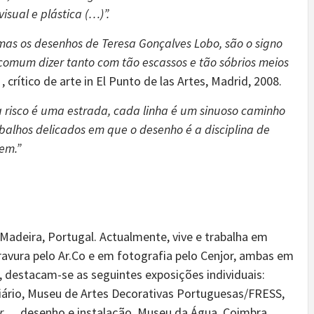
sual e plástica (…)”.
, mas os desenhos de Teresa Gonçalves Lobo, são o signo
 comum dizer tanto com tão escassos e tão sóbrios meios
, crítico de arte in El Punto de las Artes, Madrid, 2008.
 risco é uma estrada, cada linha é um sinuoso caminho
balhos delicados em que o desenho é a disciplina de
em.”
adeira, Portugal. Actualmente, vive e trabalha em
ravura pelo Ar.Co e em fotografia pelo Cenjor, ambas em
, destacam-se as seguintes exposições individuais:
iário, Museu de Artes Decorativas Portuguesas/FRESS,
ar…,
desenho e instalação, Museu da Água, Coimbra,