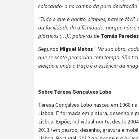
colocando- a no campo da pura decifração vi
“Tudo o que é bonito, simples, parece fácil
da facilidade da dificuldade, porque não é
plásticos (…).”, palavras
de
Tomás Paredes
Segundo
Miguel Matos
“ Na sua obra, cada
que se sente percorrido com tempo. São tra
eleição e onde o traço é a essência da imag
Sobre Teresa Gonçalves Lobo
Teresa Gonçalves Lobo nasceu em 1968 na M
Lisboa. É formada em pintura, desenho e g
Lisboa. Expõe, individualmente, desde 2004
2013
i em pessoa,
desenho, gravura e mobil
Lisboa, Portugal;
2012
dei por mim a brinc