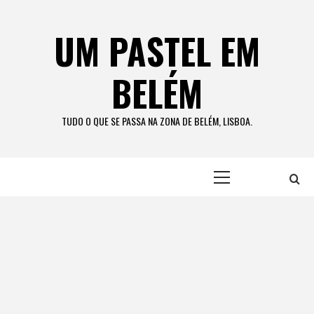
Skip
to
UM PASTEL EM
content
BELÉM
TUDO O QUE SE PASSA NA ZONA DE BELÉM, LISBOA.
Primary
Menu