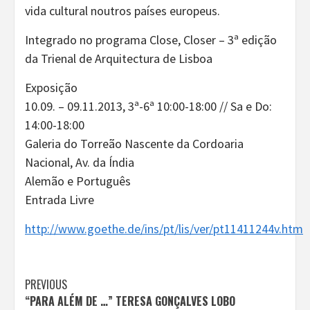
vida cultural noutros países europeus.
Integrado no programa Close, Closer – 3ª edição
da Trienal de Arquitectura de Lisboa
Exposição
10.09. – 09.11.2013, 3ª-6ª 10:00-18:00 // Sa e Do:
14:00-18:00
Galeria do Torreão Nascente da Cordoaria
Nacional, Av. da Índia
Alemão e Português
Entrada Livre
http://www.goethe.de/ins/pt/lis/ver/pt11411244v.htm
Continue
PREVIOUS
“PARA ALÉM DE …” TERESA GONÇALVES LOBO