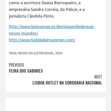
como a escritora Deana Barroqueiro, a
empresária Sandra Correia, da Pelcor, e a
jornalista Cândida Pinto.
http://www.luxwoman.pt/destaque/desbravar-
novos-mundos/
http://www.tedxbelemwomen.com/
TAGS:
MUSEU DA ELETRICIDADE
,
TEDX
Continue
PREVIOUS
FEIRA DOS SABORES
Reading
NEXT
LISBOA OUTLET NA CORDOARIA NACIONAL