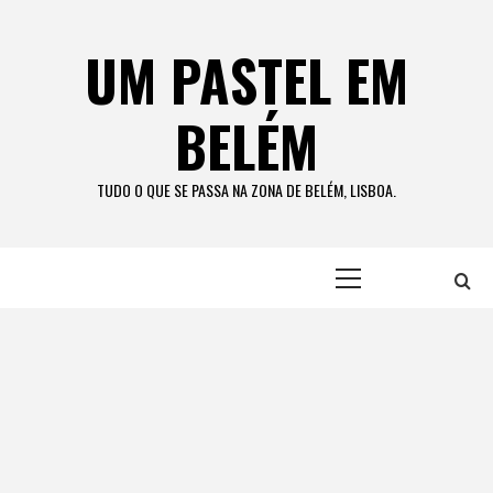
Skip
to
UM PASTEL EM
content
BELÉM
TUDO O QUE SE PASSA NA ZONA DE BELÉM, LISBOA.
Primary
Menu