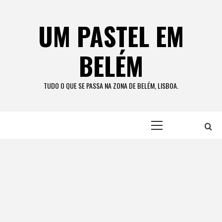
Skip
to
UM PASTEL EM
content
BELÉM
TUDO O QUE SE PASSA NA ZONA DE BELÉM, LISBOA.
Primary
Menu