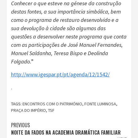
Conhecer o que esteve na génese da construção
destas fontes, a sua importância simbólica, bem
como o programa de restauro desenvolvido e a
sua devolução à cidade são algumas das
questões a desenvolver neste programa que conta
com as participações de José Manuel Fernandes,
Manuel Saldanha, Teresa Bispo e Deolinda
Folgado.
”
http://www.igespar.pt/pt/agenda/12/1542/
.
TAGS:
ENCONTROS COM O PATRIMÓNIO
,
FONTE LUMINOSA
,
PRAÇA DO IMPÉRIO
,
TSF
Continue
PREVIOUS
NOITE DA FADOS NA ACADEMIA DRAMÁTICA FAMILIAR
Reading