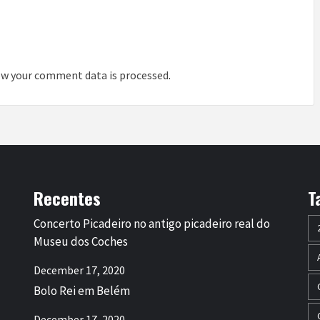
w your comment data is processed
.
Recentes
T
Concerto Picadeiro no antigo picadeiro real do
Museu dos Coches
December 17, 2020
Bolo Rei em Belém
December 17, 2020