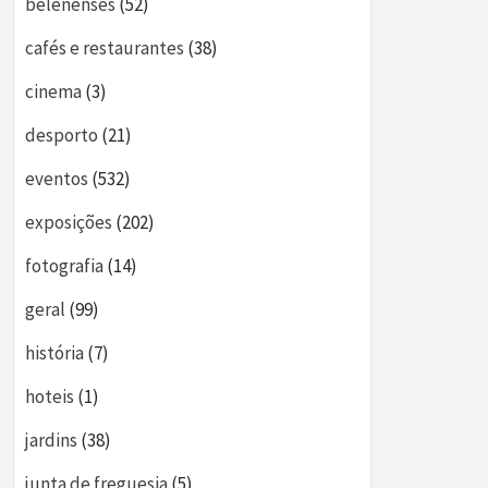
belenenses
(52)
cafés e restaurantes
(38)
cinema
(3)
desporto
(21)
eventos
(532)
exposições
(202)
fotografia
(14)
geral
(99)
história
(7)
hoteis
(1)
jardins
(38)
junta de freguesia
(5)