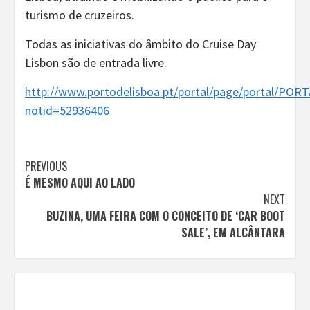
turismo de cruzeiros.
Todas as iniciativas do âmbito do Cruise Day
Lisbon são de entrada livre.
http://www.portodelisboa.pt/portal/page/portal/
notid=52936406
Continue
PREVIOUS
É MESMO AQUI AO LADO
Reading
NEXT
BUZINA, UMA FEIRA COM O CONCEITO DE ‘CAR BOOT
SALE’, EM ALCÂNTARA