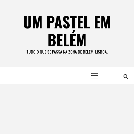
Skip
to
UM PASTEL EM
content
BELÉM
TUDO O QUE SE PASSA NA ZONA DE BELÉM, LISBOA.
Primary
Menu