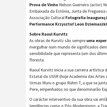
Prova de Vinho
Nelson Guerreiro (actor) N
Embaixada da Estónia, Junta de Freguesia 
Associação Cultural
Fotografia Inauguraç
Performance
Krzysztof Leon Dziemaszk
Sobre Raoul Kurvitz
As obras de Kurvitz são sempre
uma experi
mergulhar num mundo de significados den
sensibilidade que representa (um dos últi
floresta.
Raoul Kurvitz inicia a sua carreira artístic
Estatal da USSR (hoje Academia das Artes 
Urmas Muru o grupo Rühm T, a que se junt
Pere, empenhados no que denominarão Exp
O carácter interventivo da sua obra vai e
tendências como o Pós-Modernismo, a Tran