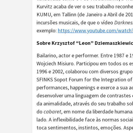
Kurvitz acaba de ver o seu trabalho recon
KUMU, em Tallinn (de Janeiro a Abril de 2
incursões musicais, de que o vídeo
Darknes
exemplo:
https://www.youtube.com/watc
Sobre Krzysztof “Leon” Dziemaszkiewi
Bailarino, actor e performer. Entre 1987 e 
Wojciech Misiuro. Participou em todos os 
1996 e 2002, colaborou com diversos grupo
SFINKS Sopot Forum for the Integration of S
performances, happenings e exerce a sua ac
desenvolver uma linguagem de contrastes 
da animalidade, através do seu trabalho sob
do
cabaret
, em nome da liberdade humana.
lado. A inflexibilidade face às normas socia
toca sentimentos, instintos, emoções. Aspe