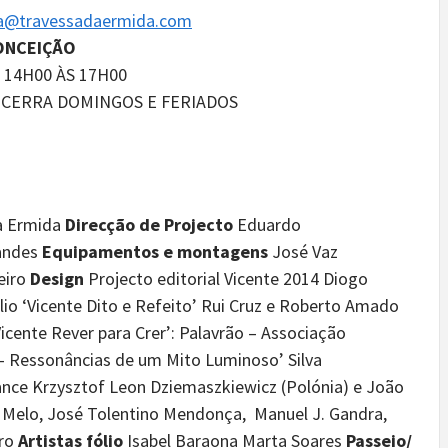
a@travessadaermida.com
ONCEIÇÃO
 14H00 ÀS 17H00
NCERRA DOMINGOS E FERIADOS
a Ermida
Direcção de Projecto
Eduardo
andes
Equipamentos e montagens
José Vaz
eiro
Design
Projecto editorial Vicente 2014 Diogo
lio ‘Vicente Dito e Refeito’ Rui Cruz e Roberto Amado
Vicente Rever para Crer’: Palavrão – Associação
e – Ressonâncias de um Mito Luminoso’ Silva
nce Krzysztof Leon Dziemaszkiewicz (Polónia) e João
 Melo, José Tolentino Mendonça, Manuel J. Gandra,
iro
Artistas fólio
Isabel Baraona Marta Soares
Passeio/