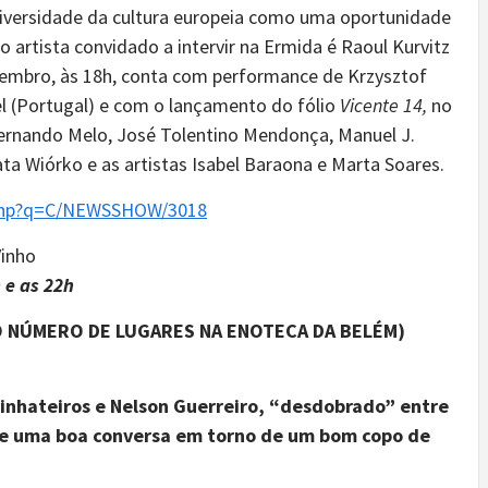
diversidade da cultura europeia como uma oportunidade
o artista convidado a intervir na Ermida é Raoul Kurvitz
etembro, às 18h, conta com performance de Krzysztof
l (Portugal) e com o lançamento do fólio
Vicente 14,
no
 Fernando Melo, José Tolentino Mendonça, Manuel J.
ta Wiórko e as artistas Isabel Baraona e Marta Soares.
.php?q=C/NEWSSHOW/3018
Vinho
 e as 22h
O NÚMERO DE LUGARES NA ENOTECA DA BELÉM)
inhateiros e Nelson Guerreiro, “desdobrado” entre
o e uma boa conversa em torno de um bom copo de