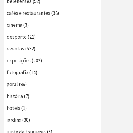
belenenses
(52)
cafés e restaurantes
(38)
cinema
(3)
desporto
(21)
eventos
(532)
exposições
(202)
fotografia
(14)
geral
(99)
história
(7)
hoteis
(1)
jardins
(38)
junta de freguesia
(5)