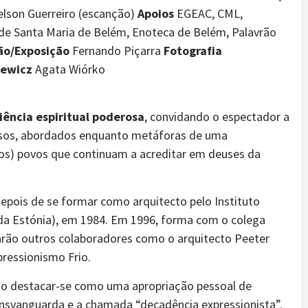
elson Guerreiro (escanção)
Apoios
EGEAC, CML,
de Santa Maria de Belém, Enoteca de Belém, Palavrão
ão/Exposição
Fernando Piçarra
Fotografia
iewicz
Agata Wiórko
ência espiritual poderosa
, convidando o espectador a
sos, abordados enquanto metáforas de uma
mos) povos que continuam a acreditar em deuses da
a depois de se formar como arquitecto pelo Instituto
da Estónia), em 1984. Em 1996, forma com o colega
arão outros colaboradores como o arquitecto Peeter
ressionismo Frio.
ntão destacar-se como uma apropriação pessoal de
svanguarda e a chamada “decadência expressionista”.