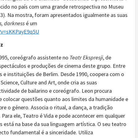
hecido no país com uma grande retrospectiva no Museu
013). Na mostra, foram apresentados igualmente as suas
s, darkness
é um
h?v=sKKPayE9q5U
cz
1995, coreógrafo assistente no
Teatr Ekspresji
, de
espectáculos e produções de cinema deste grupo. Entre
s e instituições de Berlim. Desde 1990, coopera com o
cience, Culture and Art, onde cria as suas
tividade de bailarino e coreógrafo. Leon procura
e colocar questões quanto aos limites da humanidade e
re o género. Associa o ritual, a dança, a tradição
 Para ele, Teatro é Vida e pode acontecer em qualquer
is está na base da sua linguagem artística. O seu teatro
cto fundamental é a sinceridade. Utiliza