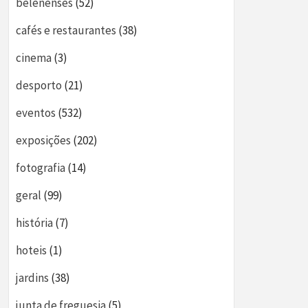
belenenses
(52)
cafés e restaurantes
(38)
cinema
(3)
desporto
(21)
eventos
(532)
exposições
(202)
fotografia
(14)
geral
(99)
história
(7)
hoteis
(1)
jardins
(38)
junta de freguesia
(5)