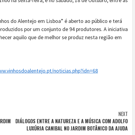
1h00 na sexta-feira, e no sábado, 18 de Outubro, entre as
nhos do Alentejo em Lisboa” é aberto ao público e terá
produzidos por um conjunto de 94 produtores. A iniciativa
hecer aquilo que de melhor se produz nesta região em
ww.vinhosdoalentejo.pt/noticias.php?idn=68
NEXT
ARDIM
DIÁLOGOS ENTRE A NATUREZA E A MÚSICA COM ADOLFO
LUXÚRIA CANIBAL NO JARDIM BOTÂNICO DA AJUDA