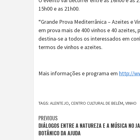
O evento vai decorrer entre as 16h00 e as 2
15h00 e as 21h00.
“Grande Prova Mediterrânica – Azeites e Vi
em prova mais de 400 vinhos e 40 azeites, 
destina-se a todos os interessados em con
termos de vinhos e azeites.
Mais informações e programa em
http://w
TAGS:
ALENTEJO
,
CENTRO CULTURAL DE BELÉM
,
VINHO
Continue
PREVIOUS
DIÁLOGOS ENTRE A NATUREZA E A MÚSICA NO J
Reading
BOTÂNICO DA AJUDA