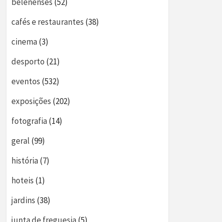
belenenses
(52)
cafés e restaurantes
(38)
cinema
(3)
desporto
(21)
eventos
(532)
exposições
(202)
fotografia
(14)
geral
(99)
história
(7)
hoteis
(1)
jardins
(38)
junta de freguesia
(5)