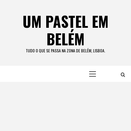
Skip
to
UM PASTEL EM
content
BELÉM
TUDO O QUE SE PASSA NA ZONA DE BELÉM, LISBOA.
Primary
Menu