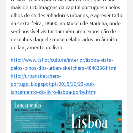
mais de 120 imagens da capital portuguesa pelos
olhos de 45 desenhadores urbanos, é apresentado
na sexta-feira, 18h00, no Museu de Marinha, onde
será possível visitar também uma exposição de
desenhos daquele museu elaborados no âmbito
do lançamento do livro.
http://www.tsf.pt/cultura/interior/lisboa-vista-
pelos-olhos-dos-urban-sketchers-4846336.html
http://urbansketchers-
portugal.blogspot.pt/2015/10/23-out-
lancamento-do-livro-lisboa-porby.html