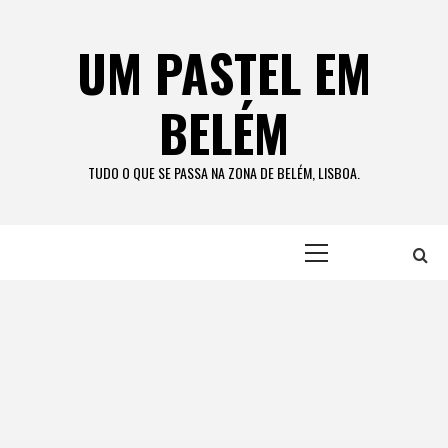
Skip
to
UM PASTEL EM
content
BELÉM
TUDO O QUE SE PASSA NA ZONA DE BELÉM, LISBOA.
Primary
Menu