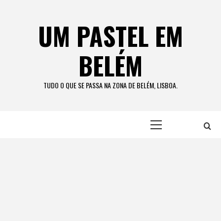
Skip
to
UM PASTEL EM
content
BELÉM
TUDO O QUE SE PASSA NA ZONA DE BELÉM, LISBOA.
Primary
Menu